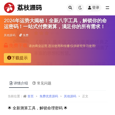
荔枝源码
登录
全部
2024年运势大揭秘！全新八字工具，解锁你的命
运密码！一站式付费测算，满足你的所有需求！
其他源码
免费
免费下载
请勿商业运营,违法使用和传播!仅供研究学习使用!
下载提示
详情介绍
常见问题
当前位置：
首页
免费优质源码
其他源码
正文
🌟 全新测算工具，解锁命理密码 🌟