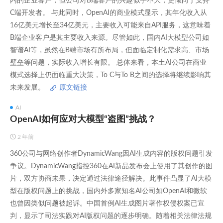
内的企业客户，但公司对B端客户的兴趣似乎不大，更倾向于支持
C端开发者。 与此同时，OpenAI的商业模式显示，其年化收入从
16亿美元增长至34亿美元，主要收入可能来自API服务，这意味着
B端企业客户是其主要收入来源。尽管如此，国内AI大模型公司如
智谱AI等，虽然在B端市场有所布局，但面临定制化需求高、市场
壁垒等问题，实际收入增长有限。 总体来看，本土AI公司在商业
模式选择上仍面临重大决策，To C与To B之间的选择将继续影响其
未来发展。
原文链接
AI
OpenAI如何应对大模型“盗图”挑战？
2 年前
360公司与网络创作者DynamicWang因AI生成内容的版权问题引发
争议。DynamicWang指控360在AI新品发布会上使用了其创作的图
片，双方协商未果，决定通过法律途径解决。此事件凸显了AI大模
型在版权问题上的挑战，国内外多家知名AI公司如OpenAI和微软
也曾因类似问题被起诉。中国首例AI生成图片著作权侵权案已宣
判，显示了司法实践对AI版权问题的逐步明确。随着相关法律法规