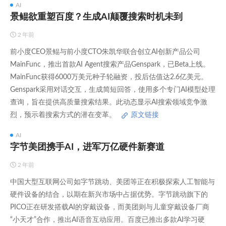
AI
景鲲欲重塑百度？生成AI颠覆搜索时机未到
2 年前
前小度CEO景鲲与前小度CTO朱凯华联合创立AI创新产品公司
MainFunc，推出首款AI Agent搜索产品Genspark，已Beta上线。
MainFunc获得6000万美元种子轮融资，投后估值达2.6亿美元。
Genspark采用对话交互，生成简短回答，使用多个专门AI模型处理
查询，旨在提供高质量搜索结果。此动态显示AI搜索领域竞争激
烈，预示着搜索方式的潜在变革。
原文链接
AI
字节美团携手AI，进军万亿硬件新赛道
2 年前
中国大型互联网公司如字节跳动、美团等正在积极探索人工智能与
硬件设备的结合，以期在新兴市场中占据优势。字节跳动旗下的
PICO正在研发搭载AI的穿戴设备，而美团则与儿童穿戴设备厂商
“小天才”合作，推出AI语音互动应用。百度已推出多款AI学习硬