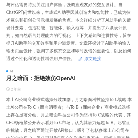
与评估需要特别关注用户体验，强调直观友好的交互设计。自
ChatGPT问世以来，生成式AI助手因其创造力和智能性，已成为技
术巨头和初创公司竞相发展的焦点。本文详细分析了AI助手的关键
设计要素，包括功能、智能体、输入框等，并提出了八条设计原
则，如自然语言处理能力的可视化、上下文感知和连贯性等，旨在
提升AI助手的交互效率和用户满意度。文章还探讨了AI助手的输入
输出页面设计，强调了多模态交互和即时反馈的重要性，以及如何
通过个性化和透明性增强用户信任。
原文链接
AI
月之暗面：拒绝效仿OpenAI
2 年前
本土AI公司商业模式选择分歧加剧，月之暗面科技坚持To C战略 本
土AI公司在To C（面向消费者）与To B（面向企业）商业模式选择
上存在显著分歧。月之暗面科技公司作为坚持To C战略的代表，其
CEO杨植麟公开表示看好To C市场，认为其潜力远超To B。尽管面
临挑战，月之暗面通过开放API接口，吸引了包括多家上市公司在