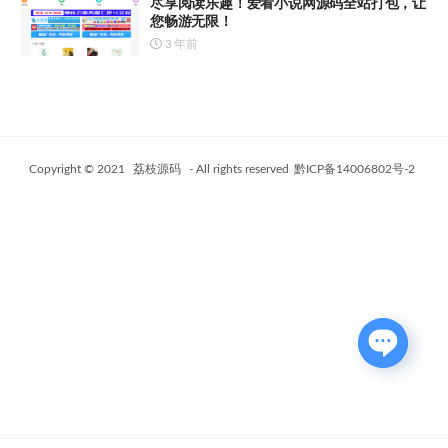
尽享阅读乐趣！爱看小说网源码全站打包，让
您畅游无限！
3 年前
Copyright © 2021
荔枝源码
- All rights reserved
黔ICP备14006802号-2