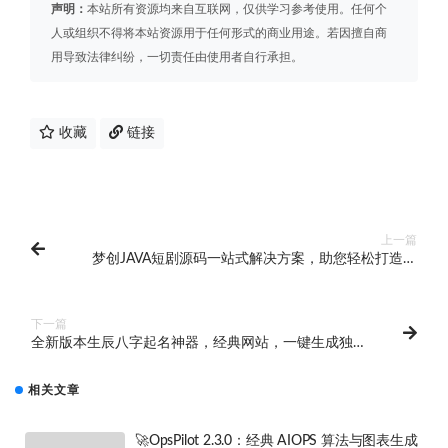
声明：
本站所有资源均来自互联网，仅供学习参考使用。任何个
人或组织不得将本站资源用于任何形式的商业用途。若因擅自商
用导致法律纠纷，一切责任由使用者自行承担。
收藏
链接
上一篇
梦创JAVA短剧源码一站式解决方案，助您轻松打造抖
音、微信小程序、H5、微信公众号和APP正版系统
下一篇
全新版本生辰八字起名神器，经典网站，一键生成独特
专属名字，专业起名软件与字典
相关文章
🚀OpsPilot 2.3.0：经典 AIOPS 算法与图表生成