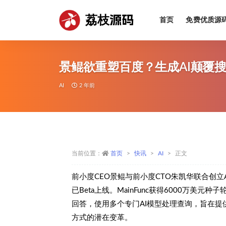
荔枝源码
首页
免费优质源
全部
景鲲欲重塑百度？生成AI颠覆
AI
2 年前
当前位置：
首页
快讯
AI
正文
前小度CEO景鲲与前小度CTO朱凯华联合创立AI创新
已Beta上线。MainFunc获得6000万美元
回答，使用多个专门AI模型处理查询，旨在提
方式的潜在变革。