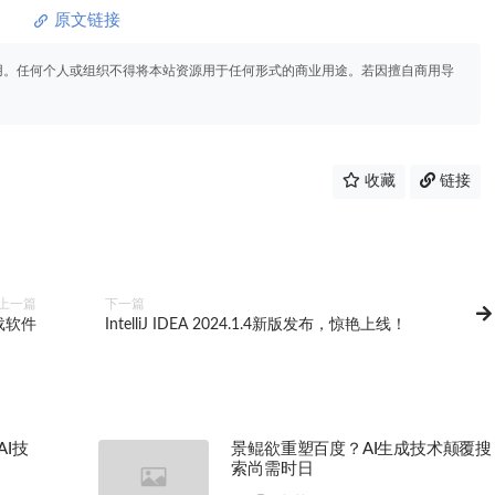
原文链接
用。任何个人或组织不得将本站资源用于任何形式的商业用途。若因擅自商用导
收藏
链接
上一篇
下一篇
载软件
IntelliJ IDEA 2024.1.4新版发布，惊艳上线！
I技
景鲲欲重塑百度？AI生成技术颠覆搜
索尚需时日