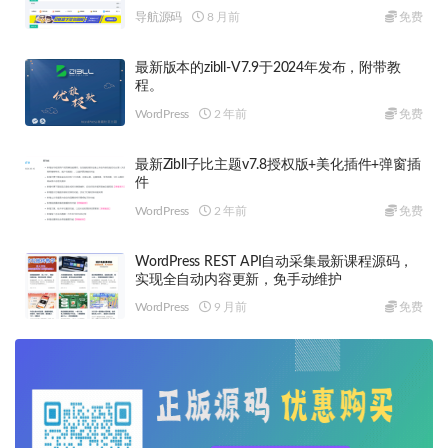
导航源码
8 月前
免费
最新版本的zibll-V7.9于2024年发布，附带教
程。
WordPress
2 年前
免费
最新Zibll子比主题v7.8授权版+美化插件+弹窗插
件
WordPress
2 年前
免费
WordPress REST API自动采集最新课程源码，
实现全自动内容更新，免手动维护
WordPress
9 月前
免费