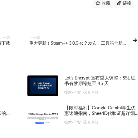
收藏
链接
上一篇
下一篇
费下载
重大更新！Steam++ 3.0.0-rc.9 发布，工具箱全新体
验
Let’s Encrypt 宣布重大调整：SSL 证
书有效期缩短至 45 天
技术/干货
8 月前
【限时福利】Google Gemini学生优
10的极
惠速通指南，SheerID代验证超详细
解析！
技术/干货
8 月前