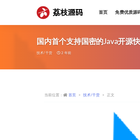
荔枝源码
首页
免费优质源
全部
国内首个支持国密的Java开源快
技术/干货
2 年前
当前位置：
首页
技术/干货
正文