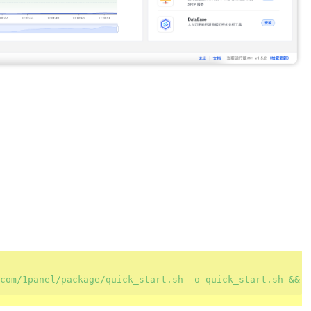
com/1panel/package/quick_start.sh -o quick_start.sh 
&&
 s