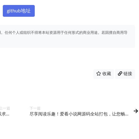
github地址
用。任何个人或组织不得将本站资源用于任何形式的商业用途。若因擅自商用导
收藏
链接
上一篇
下一篇
以求的
尽享阅读乐趣！爱看小说网源码全站打包，让您畅
交平台
游无限！