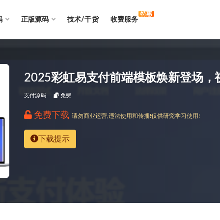
特惠
码
正版源码
技术/干货
收费服务
2025彩虹易支付前端模板焕新登场
支付源码
免费
免费下载
请勿商业运营,违法使用和传播!仅供研究学习使用!
下载提示