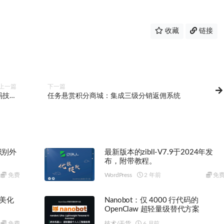
收藏
链接
上一篇
下一篇
代码技术
任务悬赏积分商城：集成三级分销返佣系统
的崛起
识别外
最新版本的zibll-V7.9于2024年发
布，附带教程。
免费
WordPress
2 年前
免
+美化
Nanobot：仅 4000 行代码的
OpenClaw 超轻量级替代方案
免费
技术/干货
6 月前