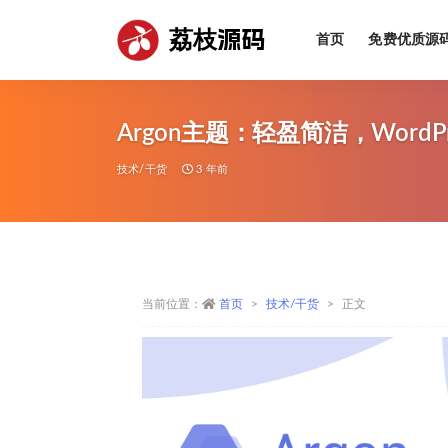
荔枝源码
首页
免费优质源
全部
Argon主题：轻盈简洁，Word
技术/干货
3 年前
当前位置：
首页
技术/干货
正文