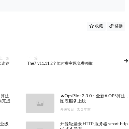
收藏
链接
上一篇
下一篇
代访达
The7 v11.11.2全能付费主题免费领取
S 算法
🔥OpsPilot 2.3.0：全新AIOPS算法
局完成
图表服务上线
开源项目
2 年前
：企业级
开源轻量级 HTTP 服务器 smart-http