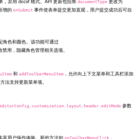
表单，弃用 docxf 格式。API 更新包括将
documentType
更改为
新增的
onSubmit
事件使表单提交更加直观，用户提交成功后可自
配角色和颜色。该功能可通过
数禁用，隐藏角色管理相关选项。
uItem
和
addToolbarMenuItem
，允许向上下文菜单和工具栏添加
方法支持更新菜单项。
editorConfig.customization.layout.header.editMode
参数
，丰富用户操作体验。新的方法如
onToolbarMenuClick
，