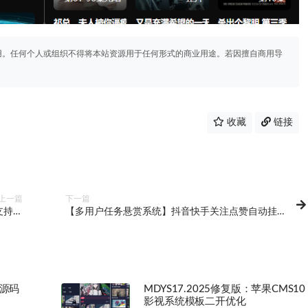
用。任何个人或组织不得将本站资源用于任何形式的商业用途。若因擅自商用导
收藏
链接
上一篇
下一篇
 支持群
【多用户任务悬赏系统】抖音快手关注点赞自动挂
计功能
机+三级分销，UI优化源码，助你轻松搭建赚钱平台
 源码
MDYS17.2025修复版：苹果CMS10
影视系统模板二开优化