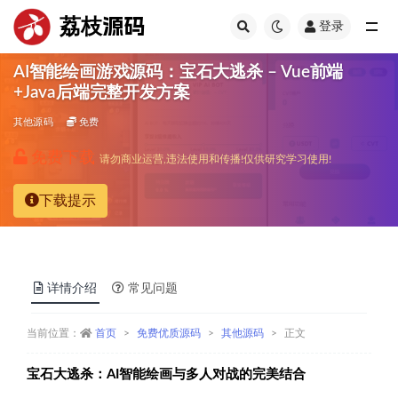
荔枝源码
登录
全部
AI智能绘画游戏源码：宝石大逃杀 – Vue前端
+Java后端完整开发方案
其他源码
免费
免费下载
请勿商业运营,违法使用和传播!仅供研究学习使用!
下载提示
详情介绍
常见问题
当前位置：
首页
免费优质源码
其他源码
正文
宝石大逃杀：AI智能绘画与多人对战的完美结合