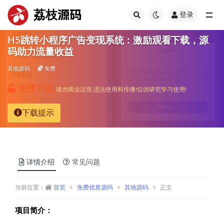
荔枝源码
登录
全部
H5跳转小程序广告变现系统：激励观看下载，源
码助力流量收益
其他源码
免费
免费下载
请勿商业运营,违法使用和传播!仅供研究学习使用!
下载提示
详情介绍
常见问题
当前位置：
首页
免费优质源码
其他源码
正文
项目简介：