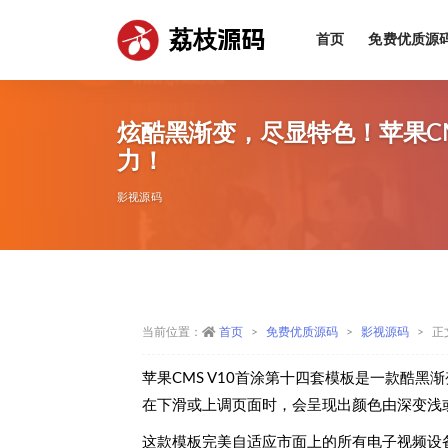
荔枝源码
首页
免费优质源
全部
炫酷黑渐变，尽显特色！苹果C
力！
影视源码
当前位置：
首页
免费优质源码
影视源码
正
苹果CMS V10首涂第十四套模板是一款酷
在下滑或上调页面时，会呈现出颜色由深变浅
这款模板完美自适应市面上的所有电子视频设