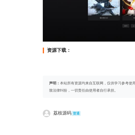
资源下载：
声明：
本站所有资源均来自互联网，仅供学习参考使
致法律纠纷，一切责任由使用者自行承担。
荔枝源码
普通