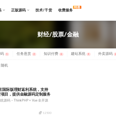
特惠
码
正版源码
技术/干货
收费服务
财经/股票/金融
源码
任务悬赏
知识付费
建站系统
外卖源码
1
2
6
4
随机
语言国际版理财返利系统，支持
资项目，提供金融源码定制服务
 – ThinkPHP + Vue 全开源
12500