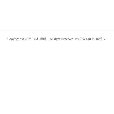
Copyright © 2021
荔枝源码
- All rights reserved
黔ICP备14006802号-2