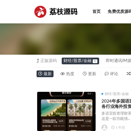
荔枝源码
首页
免费优质源
全部
正版源码
财经/股票/金融
即时通讯IM
1
最新
热度
更新
评论
财经/股票/金融
2024年多国
各行业海外投
多语言投资理财系统源码
这是一款功能强...
1 年前