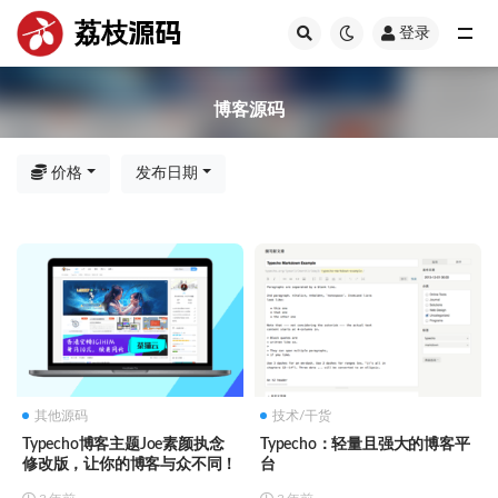
荔枝源码
登录
全部
博客源码
价格
发布日期
其他源码
技术/干货
Typecho博客主题Joe素颜执念
Typecho：轻量且强大的博客平
修改版，让你的博客与众不同！
台