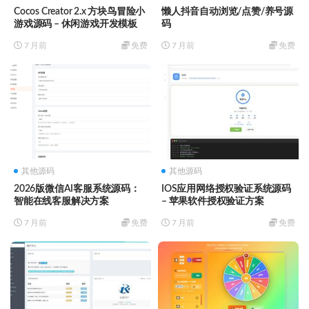
Cocos Creator 2.x 方块鸟冒险小
懒人抖音自动浏览/点赞/养号源
游戏源码 – 休闲游戏开发模板
码
7 月前
免费
7 月前
免费
其他源码
其他源码
2026版微信AI客服系统源码：
IOS应用网络授权验证系统源码
智能在线客服解决方案
– 苹果软件授权验证方案
7 月前
免费
7 月前
免费